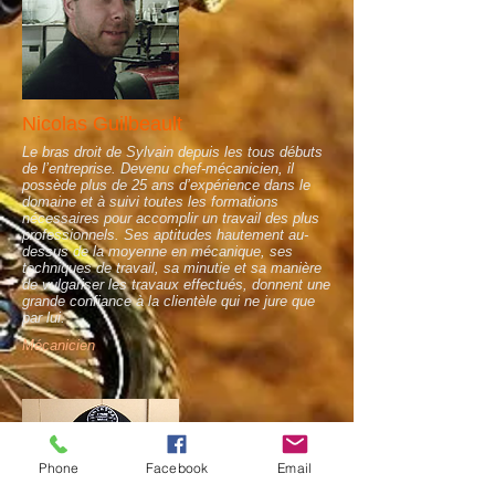
Nicolas Guilbeault
Le bras droit de Sylvain depuis les tous débuts
de l’entreprise. Devenu chef-mécanicien, il
possède plus de 25 ans d’expérience dans le
domaine et à suivi toutes les formations
nécessaires pour accomplir un travail des plus
professionnels. Ses aptitudes hautement au-
dessus de la moyenne en mécanique, ses
techniques de travail, sa minutie et sa manière
de vulgariser les travaux effectués, donnent une
grande confiance à la clientèle qui ne jure que
par lui.
Mécanicien
Phone
Facebook
Email