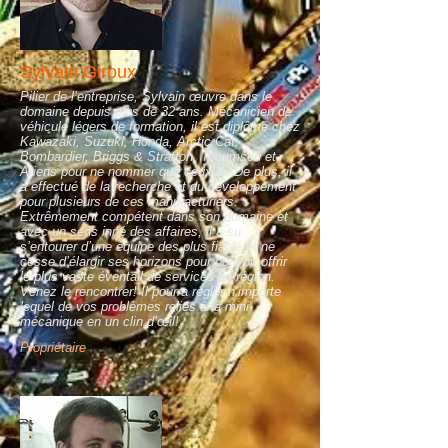
Sylvain Giroux
Pilier de l’entreprise, Sylvain œuvre dans le
domaine depuis plus de 32 ans. Mécanicien de
véhicule légers de formation, il est diplômé chez
Kawazaki, Suzuki, Honda, Arctic Cat,
Bombardier, Briggs & Stratton, Tecumseh et
Ariens pour ne nommer que ceux là. De plus, il
a effectué de la recherche et du développement
pour plusieurs de ces manufacturiers.
Extrêmement compétent dans son domaine et
avec un sens inné des affaires, il à su
s’entourer d’une équipe des plus fiable et ne
cesse d’élargir ses horizons pour pouvoir offrir
le plus vaste éventail de services en région.
Venez le rencontrer! Il pourra régler n’importe
lequel de vos problèmes reliés à la mini-
mécanique en un clin d’œil!
Propriétaire