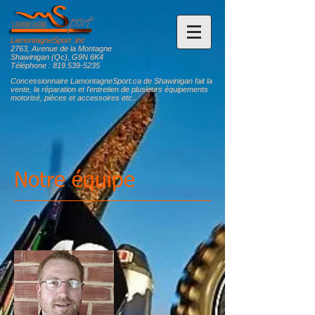
LamontagneSport .inc
2763, Avenue de la Montagne
Shawinigan (Qc), G9N 6K4
Téléphone :
819.539-5235
Concessionnaire LamontagneSport.ca de Shawinigan fait la
vente, la réparation et l'entretien de plusieurs équipements
motorisé, pièces et accessoires etc..
Notre équipe