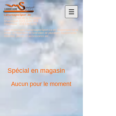
LamontagneSport .inc
2763, Avenue de la Montagne
Shawinigan (Qc), G9N 6K4
Téléphone :
819.539-5235
Concessionnaire LamontagneSport.ca de Shawinigan fait la
vente, la réparation et l'entretien de plusieurs équipements
motorisé, pièces et accessoires etc..
Spécial en magasin
Aucun pour le moment