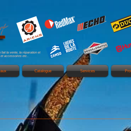
t la vente, la réparation et
 et accessoires etc..
iaux
Catalogue
Services
Pro