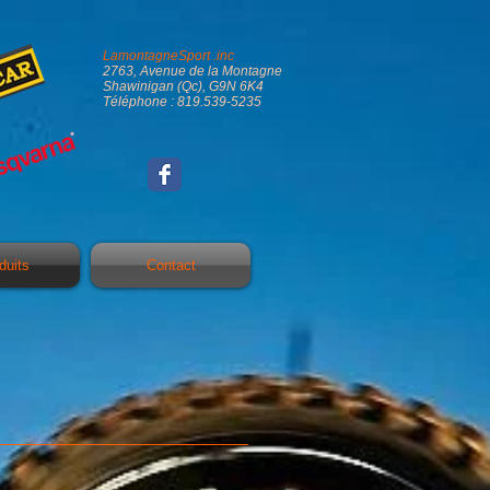
LamontagneSport .inc
2763, Avenue de la Montagne
Shawinigan (Qc), G9N 6K4
Téléphone : 819.539-5235
duits
Contact