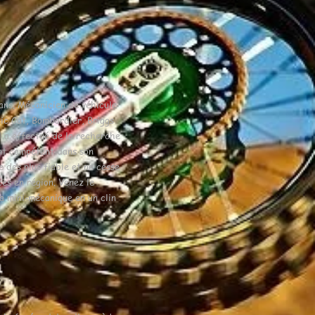
 ans. Mécanicien de véhicule
tic Cat, Bombardier, Briggs
l a effectué de la recherche
nt compétent dans son
e des plus fiable et ne cesse
ces en région. Venez le
la mini-mécanique en un clin