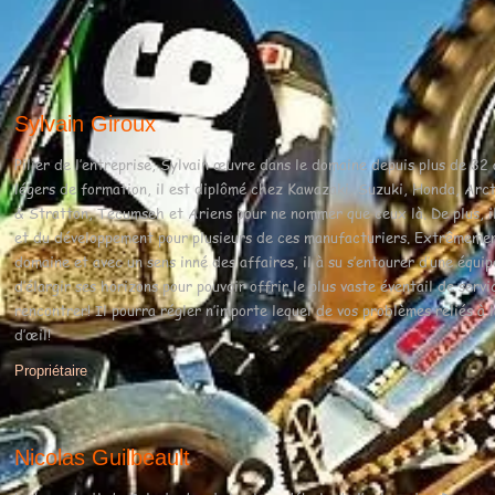
Sylvain Giroux
Pilier de l’entreprise, Sylvain œuvre dans le domaine depuis plus de 32
légers de formation, il est diplômé chez Kawazaki, Suzuki, Honda, Arc
& Stratton, Tecumseh et Ariens pour ne nommer que ceux là. De plus, i
et du développement pour plusieurs de ces manufacturiers. Extrêmeme
domaine et avec un sens inné des affaires, il à su s’entourer d’une équip
d’élargir ses horizons pour pouvoir offrir le plus vaste éventail de servi
rencontrer! Il pourra régler n’importe lequel de vos problèmes reliés à 
d’œil!
Propriétaire
Nicolas Guilbeault