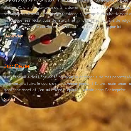
Le bras droit de Sylvain depuis les tous débuts de l’entreprise. Devenu
plus de 25 ans d’expérience dans le domaine et à suivi toutes les forma
accomplir un travail des plus professionnels. Ses aptitudes hautement 
mécanique, ses techniques de travail, sa minutie et sa manière de vulga
donnent une grande confiance à la clientèle qui ne jure que par lui.
Mécanicien
Jay Déziel
Avoir travaillé dès l'âge de 13 ans pour la compagnie de mes parents M
pour ensuite faire le cours de camionneur pendant 15 ans, maintenant
montagne sport et j'en suis fière d'épauler Sylvain dans l'entreprise.
Gérant