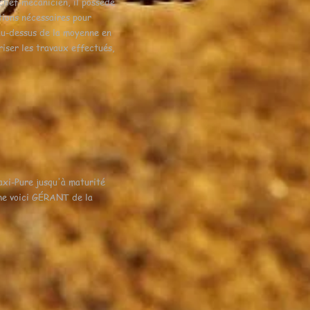
 chef-mécanicien, il possède
tions nécessaires pour
au-dessus de la moyenne en
riser les travaux effectués,
axi-Pure jusqu'à maturité
 me voici GÉRANT de la