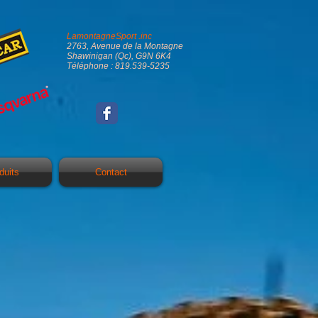
LamontagneSport .inc
2763, Avenue de la Montagne
Shawinigan (Qc), G9N 6K4
Téléphone : 819.539-5235
duits
Contact